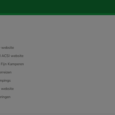
 website
 ACSI website
 Fijn Kamperen
rreizen
mpings
e website
ringen