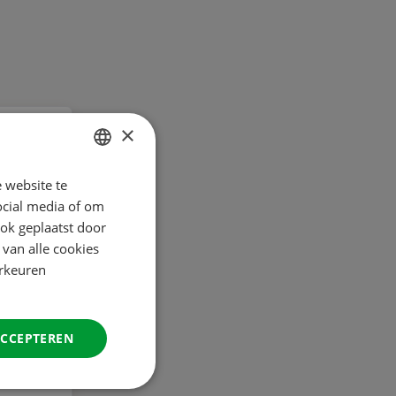
×
 website te
DUTCH
ocial media of om
ENGLISH
ok geplaatst door
FRENCH
 van alle cookies
orkeuren
GERMAN
ITALIAN
DANISH
ACCEPTEREN
SPANISH
SWEDISH