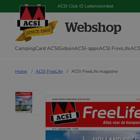
ACSI Club ID Ledenvoordeel
CampingCard ACSI
Gidsen
ACSI-apps
ACSI FreeLife
ACS
Home
ACSI FreeLife
ACSI FreeLife magazine