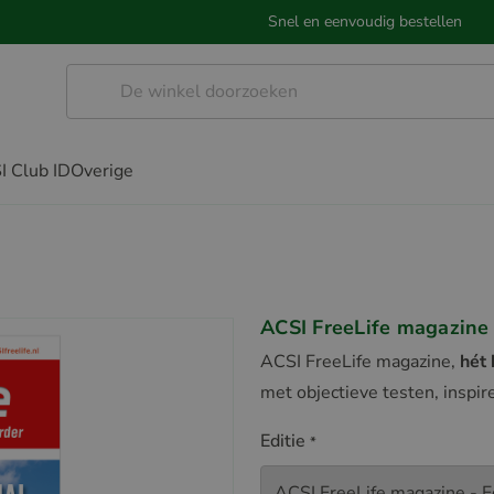
Snel en eenvoudig bestellen
I Club ID
Overige
ACSI FreeLife magazine
ACSI FreeLife magazine,
hét
met objectieve testen, inspi
Editie
*