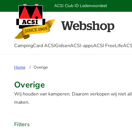
ACSI Club ID Ledenvoordeel
CampingCard ACSI
Gidsen
ACSI-apps
ACSI FreeLife
ACS
Home
Overige
Overige
Wij houden van kamperen. Daarom verkopen wij niet al
maken.
Filters