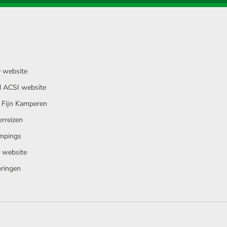
 website
 ACSI website
 Fijn Kamperen
rreizen
mpings
e website
ringen