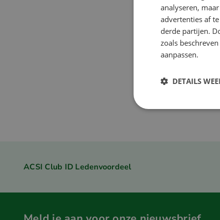
ACSI Campings E
analyseren, maar
advertenties af 
derde partijen. D
Vanaf
zoals beschreven
€ 1.99
aanpassen.
DETAILS WE
ACSI Club ID Ledenvoordeel
Meld je aan voor onze nieuwsbrief