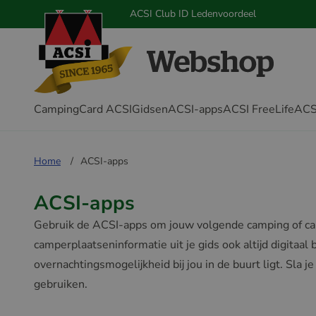
ACSI Club ID Ledenvoordeel
CampingCard ACSI
Gidsen
ACSI-apps
ACSI FreeLife
ACS
Home
ACSI-apps
ACSI-apps
Gebruik de ACSI-apps om jouw volgende camping of cam
camperplaatseninformatie uit je gids ook altijd digitaa
overnachtingsmogelijkheid bij jou in de buurt ligt. Sla 
gebruiken.