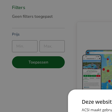
Filters
Geen filters toegepast
Prijs
Toepassen
Deze websit
ACSI maakt gebrui