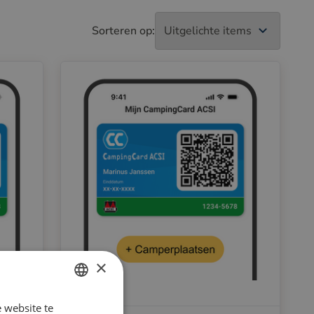
Sorteren op:
×
 website te
DUTCH