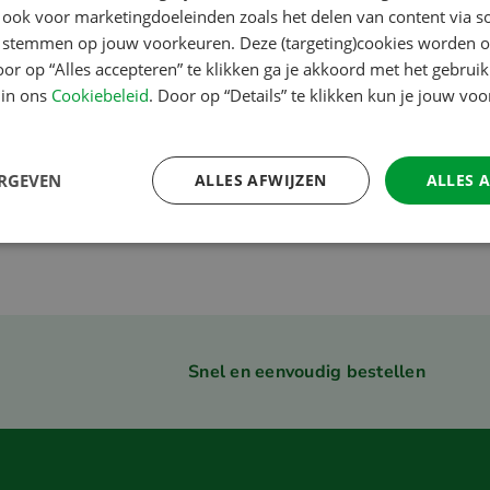
uropa-app
CampingCard ACSI Digitaal
 ook voor marketingdoeleinden zoals het delen van content via s
te stemmen op jouw voorkeuren. Deze (targeting)cookies worden o
oor op “Alles accepteren” te klikken ga je akkoord met het gebruik
Vanaf
 in ons
Cookiebeleid
. Door op “Details” te klikken kun je jouw vo
€ 21.95
ERGEVEN
ALLES AFWIJZEN
ALLES 
Vorige
1
Volgende
Snel en eenvoudig bestellen