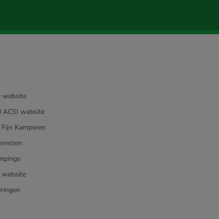
 website
 ACSI website
 Fijn Kamperen
rreizen
mpings
e website
ringen