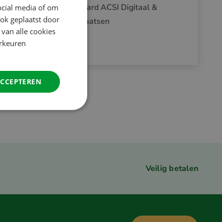
CampingCard ACSI Digitaal &
ocial media of om
ENGLISH
ok geplaatst door
Camperplaatsen
FRENCH
 van alle cookies
Vanaf
orkeuren
GERMAN
€ 27.95
ITALIAN
DANISH
ACCEPTEREN
SPANISH
SWEDISH
Veilig betalen