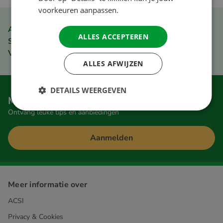
voorkeuren aanpassen.
ACSI Club ID Ledenvoordeel
ALLES ACCEPTEREN
Snel en eenvoudig bestellen
Veilig betalen
ALLES AFWIJZEN
DETAILS WEERGEVEN
Meld je aan voor onze nieuwsbrief
Ontvang leuke tips en aanbiedingen
Aanmelden
Meer informatie over
ACSI
Privacy & Cookies