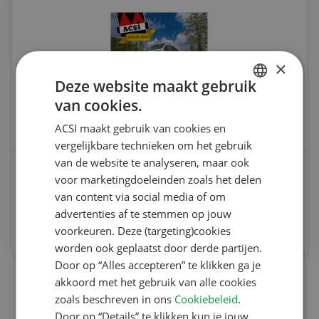
×
Deze website maakt gebruik
van cookies.
DUTCH
ACSI maakt gebruik van cookies en
ENGLISH
vergelijkbare technieken om het gebruik
FRENCH
van de website te analyseren, maar ook
ACSI Camperhandboek - Vraagbaak voor de
voor marketingdoeleinden zoals het delen
GERMAN
camperaar
van content via social media of om
ITALIAN
advertenties af te stemmen op jouw
Vanaf
DANISH
voorkeuren. Deze (targeting)cookies
€ 32.95
worden ook geplaatst door derde partijen.
SPANISH
Door op “Alles accepteren” te klikken ga je
SWEDISH
1
akkoord met het gebruik van alle cookies
zoals beschreven in ons
Cookiebeleid
.
Door op “Details” te klikken kun je jouw