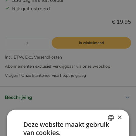
336 pagina's full colour
Rijk geïllustreerd
€ 19.95
In winkelmand
Incl. BTW. Excl Verzendkosten
Abonnementen exclusief verkrijgbaar via onze webshop
Vragen? Onze klantenservice helpt je graag
Beschrijving
×
Deze website maakt gebruik
van cookies.
DUTCH