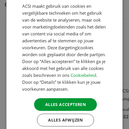
Gerelateerde producten
ACSI maakt gebruik van cookies en
ENGLISH
vergelijkbare technieken om het gebruik
FRENCH
van de website te analyseren, maar ook
voor marketingdoeleinden zoals het delen
GERMAN
van content via social media of om
ITALIAN
advertenties af te stemmen op jouw
DANISH
voorkeuren. Deze (targeting)cookies
worden ook geplaatst door derde partijen.
SPANISH
Door op “Alles accepteren” te klikken ga je
SWEDISH
akkoord met het gebruik van alle cookies
zoals beschreven in ons
Cookiebeleid
.
Door op “Details” te klikken kun je jouw
voorkeuren aanpassen.
ACSI Club ID-lidmaatschap
ACSI
camp
ALLES ACCEPTEREN
Vanaf
Vana
€ 6.95
€ 32
ALLES AFWIJZEN