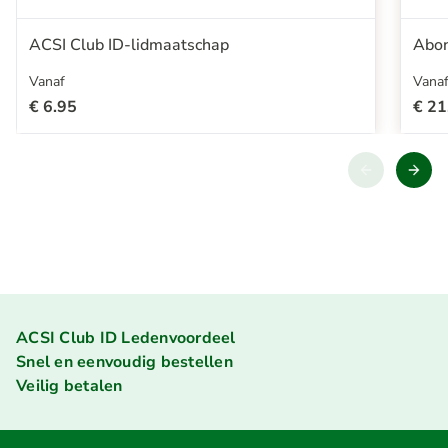
ACSI Club ID-lidmaatschap
Abon
Vanaf
Vana
€ 6.95
€ 21
ACSI Club ID Ledenvoordeel
Snel en eenvoudig bestellen
Veilig betalen