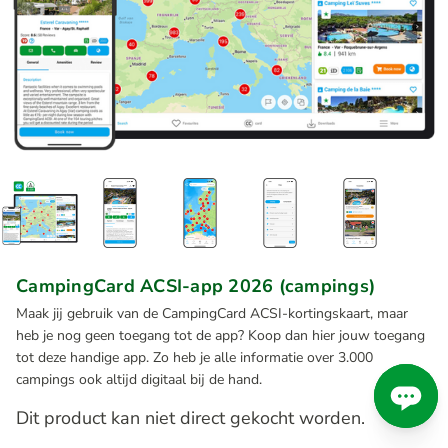
CampingCard ACSI-app 2026 (campings)
Maak jij gebruik van de CampingCard ACSI-kortingskaart, maar
heb je nog geen toegang tot de app? Koop dan hier jouw toegang
tot deze handige app. Zo heb je alle informatie over 3.000
campings ook altijd digitaal bij de hand.
Dit product kan niet direct gekocht worden.
Ga je met de camper op pad? Kies in het bestelproces dan voor het
extra pakket met 9.000 camperplaatsen. Je kan dit doen zodra je