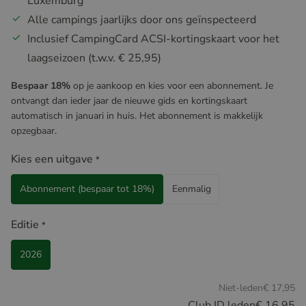
Luxemburg
Alle campings jaarlijks door ons geïnspecteerd
Inclusief CampingCard ACSI-kortingskaart voor het
laagseizoen (t.w.v. € 25,95)
Bespaar 18%
op je aankoop en kies voor een abonnement. Je
ontvangt dan ieder jaar de nieuwe gids en kortingskaart
automatisch in januari in huis. Het abonnement is makkelijk
opzegbaar.
Kies een uitgave
*
Abonnement (bespaar tot 18%)
Eenmalig
Editie
*
2026
Niet-leden
€ 17,95
Club ID leden
€ 16,95