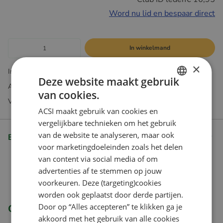
Word nu lid en bespaar direct
In winkelmand
×
Incl. BTW. Excl Verzendkosten
Deze website maakt gebruik
Abonnementen exclusief verkrijgbaar via onze webshop
van cookies.
DUTCH
Vragen? Onze klantenservice helpt je graag
ACSI maakt gebruik van cookies en
ENGLISH
vergelijkbare technieken om het gebruik
FRENCH
van de website te analyseren, maar ook
Beschrijving
voor marketingdoeleinden zoals het delen
GERMAN
van content via social media of om
ITALIAN
advertenties af te stemmen op jouw
DANISH
voorkeuren. Deze (targeting)cookies
worden ook geplaatst door derde partijen.
SPANISH
Door op “Alles accepteren” te klikken ga je
Gerelateerde producten
SWEDISH
akkoord met het gebruik van alle cookies