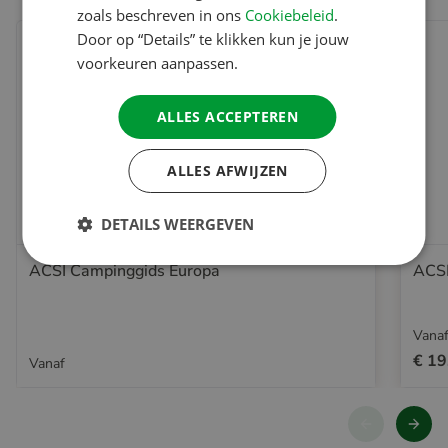
zoals beschreven in ons
Cookiebeleid
.
Door op “Details” te klikken kun je jouw
voorkeuren aanpassen.
ALLES ACCEPTEREN
ALLES AFWIJZEN
DETAILS WEERGEVEN
ACSI Campinggids Europa
ACSI
Vana
€ 19
Vanaf