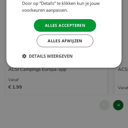
Door op “Details” te klikken kun je jouw
voorkeuren aanpassen.
ALLES ACCEPTEREN
ALLES AFWIJZEN
DETAILS WEERGEVEN
ACSI Campings Europa-app
ACSI
Vanaf
€ 1.99
Vana