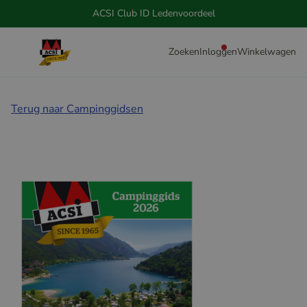
ACSI Club ID Ledenvoordeel
Zoeken
Inloggen
Winkelwagen
Terug naar Campinggidsen