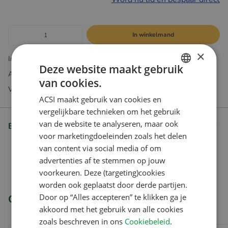
In winkelmand
×
Incl. BTW. Excl Verzendkosten
Deze website maakt gebruik
Abonnementen exclusief verkrijgbaar via onze webshop
van cookies.
DUTCH
Vragen? Onze klantenservice helpt je graag
ACSI maakt gebruik van cookies en
ENGLISH
vergelijkbare technieken om het gebruik
FRENCH
van de website te analyseren, maar ook
Beschrijving
voor marketingdoeleinden zoals het delen
GERMAN
van content via social media of om
ITALIAN
advertenties af te stemmen op jouw
DANISH
voorkeuren. Deze (targeting)cookies
worden ook geplaatst door derde partijen.
SPANISH
Door op “Alles accepteren” te klikken ga je
Gerelateerde producten
SWEDISH
akkoord met het gebruik van alle cookies
zoals beschreven in ons
Cookiebeleid
.