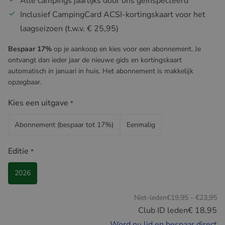
Alle campings jaarlijks door ons geïnspecteerd
Inclusief CampingCard ACSI-kortingskaart voor het
laagseizoen (t.w.v. € 25,95)
Bespaar 17%
op je aankoop en kies voor een abonnement. Je
ontvangt dan ieder jaar de nieuwe gids en kortingskaart
automatisch in januari in huis. Het abonnement is makkelijk
opzegbaar.
Kies een uitgave
*
Abonnement (bespaar tot 17%)
Eenmalig
Editie
*
2026
Niet-leden
€19,95 - €23,95
Club ID leden
€ 18,95
Word nu lid en bespaar direct